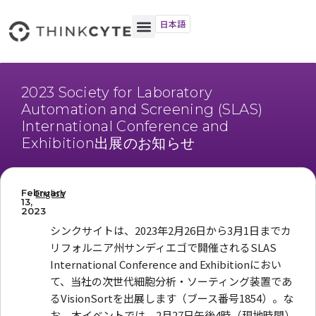
日本語
2023 Society for Laboratory
Automation and Screening (SLAS)
International Conference and
Exhibition出展のお知らせ
English
February
13,
2023
シンクサイトは、2023年2月26日から3月1日までカ
リフォルニア州サンディエゴで開催されるSLAS
International Conference and Exhibitionにおい
て、当社の次世代細胞分析・ソーティング装置であ
るVisionSortを出展します（ブース番号1854）。な
お、本イベントでは、2月27日午後4時（現地時間）