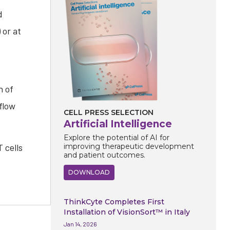
d
 or at
n of
flow
CELL PRESS SELECTION
Artificial Intelligence
Explore the potential of AI for
 cells
improving therapeutic development
and patient outcomes.
DOWNLOAD
ThinkCyte Completes First
Installation of VisionSort™ in Italy
Jan 14, 2026