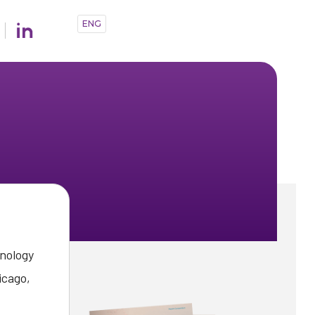
ENG
nology
icago,