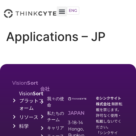
ENG
Applications – JP
Vision
Sort
会社
Vision
Sort
©シンクサイト
我々の使
プラットフ
株式会社
無断転
命
ォーム
載を禁じます。
JAPAN
私たちの
許可なく使用・
リソース
チーム
転載しないでく
3-18-14
科学
ださい。
キャリア
Hongo,
「シンクサイ
Bunkyo,